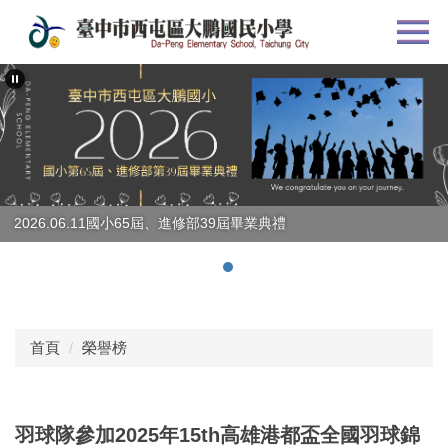
跳
到
主
要
內
容
區
2026.06.11國小65屆、進修部39屆畢業典禮
首頁
榮譽榜
羽球隊參加2025年15th高雄港都盃全國羽球錦